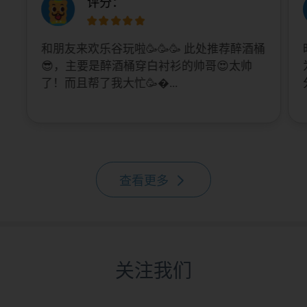
评分：
和朋友来欢乐谷玩啦🥳🥳🥳 此处推荐醉酒桶
😎，主要是醉酒桶穿白衬衫的帅哥😍太帅
了！而且帮了我大忙🥳...
查看更多
关注我们