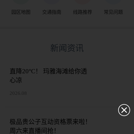
园区地图
交通指南
线路推荐
常见问题
新闻资讯
直降20°C！ 玛雅海滩给你透
心凉
2026.08
极品贵公子互动资格票来啦！
周六来直播间抢！