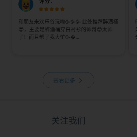
评分：
和朋友来欢乐谷玩啦🥳🥳🥳 此处推荐醉酒桶
😎，主要是醉酒桶穿白衬衫的帅哥😍太帅
了！而且帮了我大忙🥳...
查看更多
关注我们