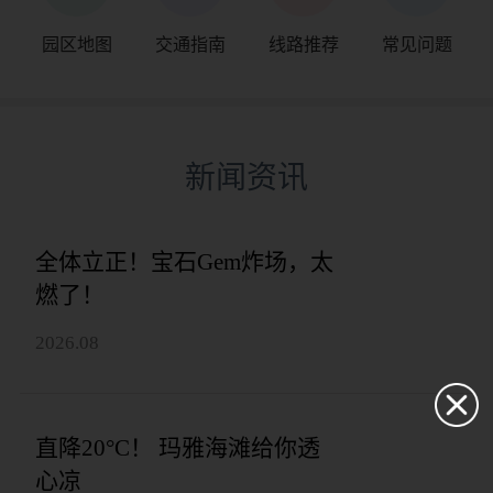
园区地图
交通指南
线路推荐
常见问题
新闻资讯
全体立正！宝石Gem炸场，太
燃了！
2026.08
直降20°C！ 玛雅海滩给你透
心凉