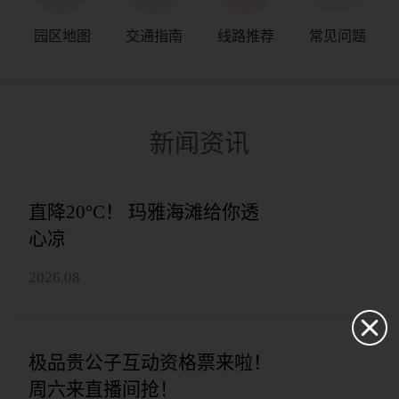
园区地图
交通指南
线路推荐
常见问题
新闻资讯
直降20°C！ 玛雅海滩给你透
心凉
2026.08
极品贵公子互动资格票来啦！
周六来直播间抢！