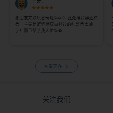
评分：
和朋友来欢乐谷玩啦🥳🥳🥳 此处推荐醉酒桶
😎，主要是醉酒桶穿白衬衫的帅哥😍太帅
了！而且帮了我大忙🥳...
查看更多
关注我们