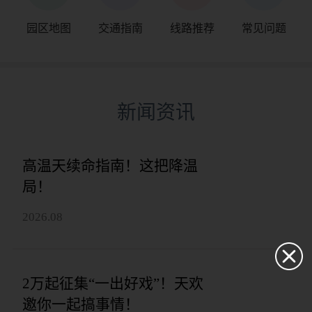
园区地图
交通指南
线路推荐
常见问题
新闻资讯
高温天续命指南！这把降温
局！
2026.08
2万起征集“一出好戏”！天欢
邀你一起搞事情！