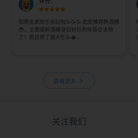
评分：
和朋友来欢乐谷玩啦🥳🥳🥳 此处推荐醉酒桶
😎，主要是醉酒桶穿白衬衫的帅哥😍太帅
了！而且帮了我大忙🥳...
查看更多
关注我们