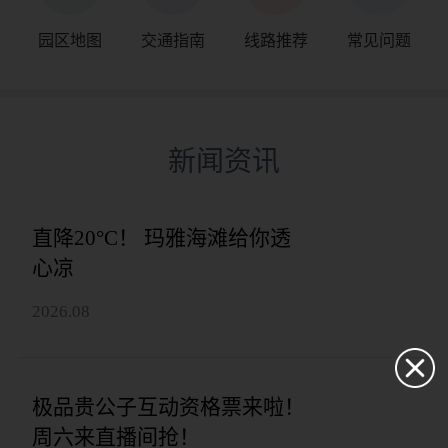
园区地图
交通指南
线路推荐
常见问题
新闻资讯
直降20°C！ 玛雅海滩给你透
心凉
2026.08
极品贵公子互动资格票来啦！
周六来直播间抢！