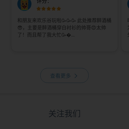
评分：
和朋友来欢乐谷玩啦🥳🥳🥳 此处推荐醉酒桶
😎，主要是醉酒桶穿白衬衫的帅哥😍太帅
了！而且帮了我大忙🥳...
查看更多
关注我们