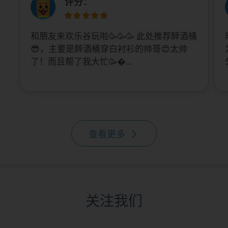
评分：
和朋友来欢乐谷玩啦🥳🥳🥳 此处推荐醉酒桶
😎，主要是醉酒桶穿白衬衫的帅哥😍太帅
了！而且帮了我大忙🥳...
查看更多
关注我们