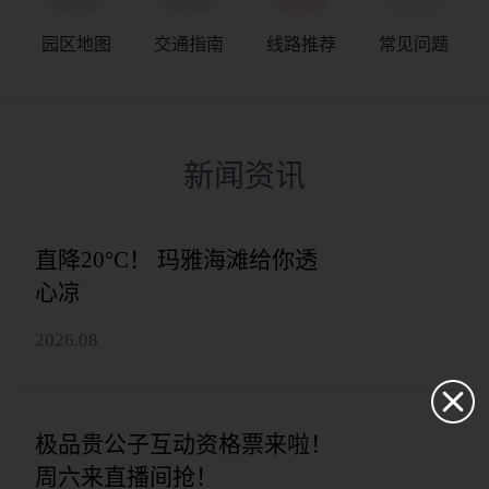
园区地图
交通指南
线路推荐
常见问题
新闻资讯
直降20°C！ 玛雅海滩给你透
心凉
2026.08
极品贵公子互动资格票来啦！
周六来直播间抢！