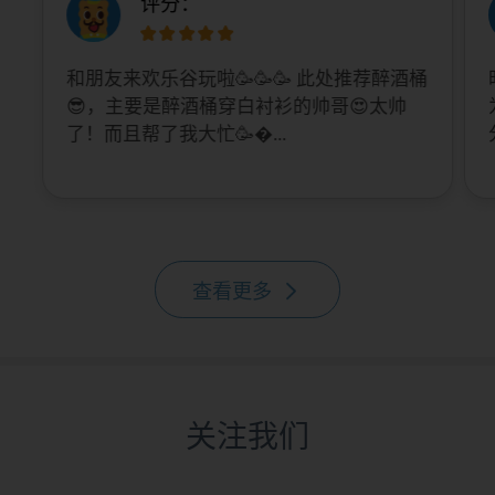
评分：
和朋友来欢乐谷玩啦🥳🥳🥳 此处推荐醉酒桶
😎，主要是醉酒桶穿白衬衫的帅哥😍太帅
了！而且帮了我大忙🥳...
查看更多
关注我们