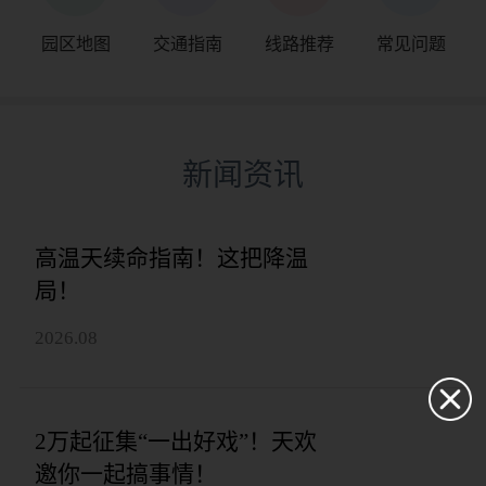
园区地图
交通指南
线路推荐
常见问题
新闻资讯
高温天续命指南！这把降温
局！
2026.08
2万起征集“一出好戏”！天欢
邀你一起搞事情！