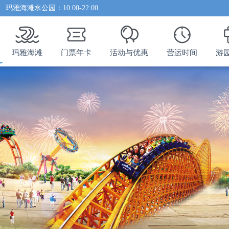
园区地图
园区地图
玛雅海滩水公园：10:00-22:00
失物招领
玛雅海滩
门票年卡
活动与优惠
营运时间
游