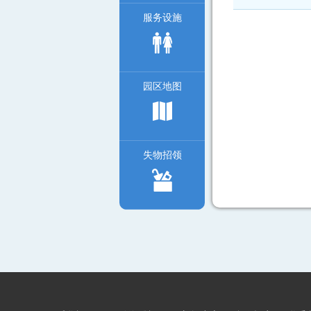
服务设施
0.7米(含0
0.9米(含0
园区地图
1米（含1米
失物招领
1.2米(含1
1.4米(含1.