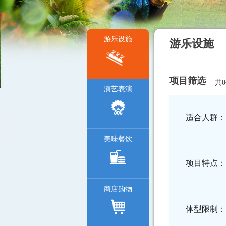
游乐设施
游乐设施
项目筛选
共
演艺表演
适合人群：
美味餐饮
家长监护
项目特点：
商店购物
剧场/观赏
体型限制：