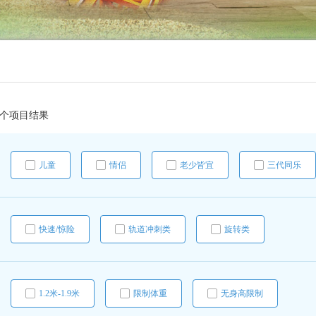
0个项目结果
儿童
情侣
老少皆宜
三代同乐
孕妇不宜
快速/惊险
轨道冲刺类
旋转类
水上玩乐
下雨天也可放心体验
1.2米-1.9米
限制体重
无身高限制