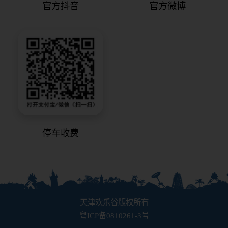
官方抖音
官方微博
停车收费
天津欢乐谷版权所有
粤ICP备0810261-3号