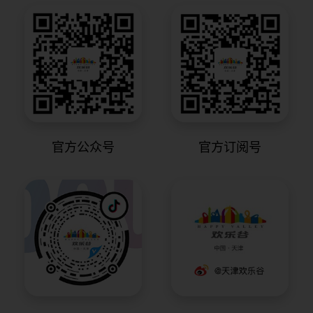
官方公众号
官方订阅号